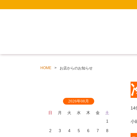
HOME
お店からのお知らせ
2026年08月
1
日
月
火
水
木
金
土
1
小
2
3
4
5
6
7
8